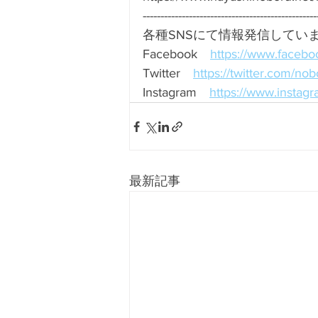
-------------------------------------------------
各種SNSにて情報発信してい
Facebook　
https://www.facebo
Twitter　
https://twitter.com/no
Instagram　
https://www.instag
最新記事