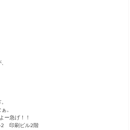
が、
。
、
方。
なぁ。
すよー急げ！！
-2　印刷ビル2階