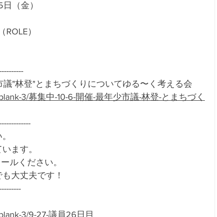
月5日（金）
（ROLE）
----------
少市議"林登"とまちづくりについてゆる〜く考える会
ru.net/blank-3/募集中-10-6-開催-最年少市議-林登-とまちづく
-------------
。 
います。 
ールください。 
も大丈夫です！ 
--------- 
et/blank-3/9-27-議員26日目