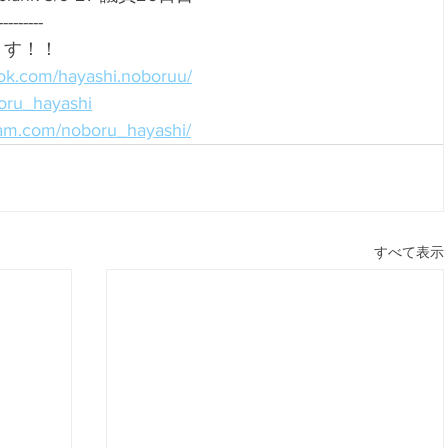
--------- 
ます！！
ok.com/hayashi.noboruu/
boru_hayashi
ram.com/noboru_hayashi/
すべて表示