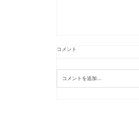
コメント
コメントを追加…
小矢部市議会議員選挙３期目
しました!!
林のぼる後援会事務所
〒932-0062 富山県小矢部市安楽寺1120