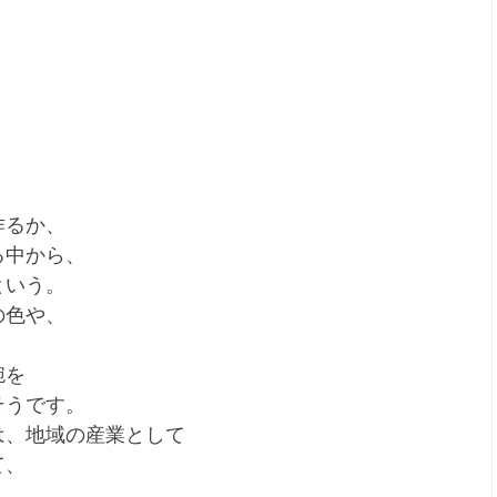
作るか、
る中から、
という。
の色や、
椀を
そうです。
は、地域の産業として
て、