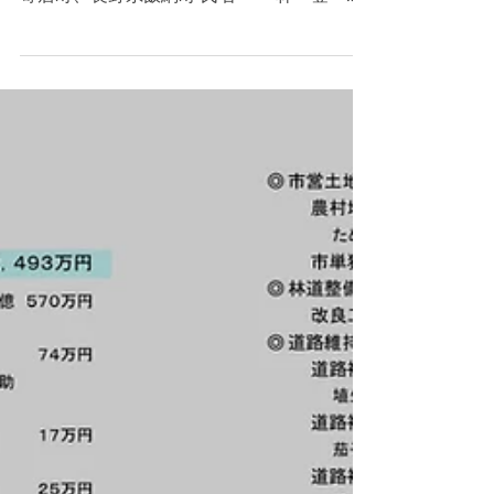
７年４月17日（木）～18日(金) 場所：埼玉県
寄居町、長野県飯綱町 氏名 林 登
埼玉県寄居町 長野県飯綱町 内 容
所 感 埼玉県寄居町 ・議会改革につ
いて 「議会だより」の改革について...