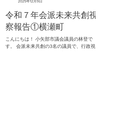
林登
2025年12月9日
令和７年会派未来共創視
察報告①横瀬町
こんにちは！ 小矢部市議会議員の林登で
す。 会派未来共創の3名の議員で、行政視察
に行ってきました！！ 日時：令和7年11月27
日 (木) 今回は初日に訪問した埼玉県横瀬町
(よこぜまち)の報告をします。 今回視察内容
は、こちらのHPの通り。
https://yokolab.jp/asset/ 新幹線で大宮駅を降
り、湘南新宿ラインで池袋、池袋駅から西武
線の 特急ラビューに乗車。とても綺麗な電
車でした！ また、この都心の近さが横瀬町
の強みです。 横瀬町は秩父市の隣。 人口は