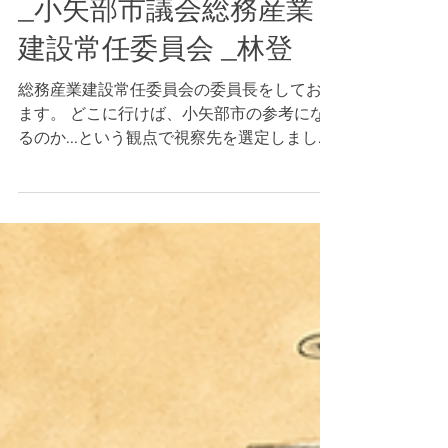
交流地域づくりについて
_小矢部市議会総務産業
建設常任委員会 _林登
総務産業建設常任委員会の委員長をしており
ます。 どこに行けば、小矢部市の参考にな
るのか...という観点で視察先を選定しまし
た。 今回の日程は、令和８年５月11日（月）
～13日(水) 場所：愛媛県今治市、伊予市、西
予市、西条市 に学びに行かせて頂きまし
た!! さて、今回は、愛媛県伊予市_伊予市版
地域ＤＭＯを核としたアドボカシー重視の持
続可能な観光・交流地域づくりについて、で
す。 愛媛県伊予市は、こちら。もともと３
つの市町が合併したという歴史があります。
そたのめ、観光協会が各地域に残っており、
一体化できていなかった！という。この課題