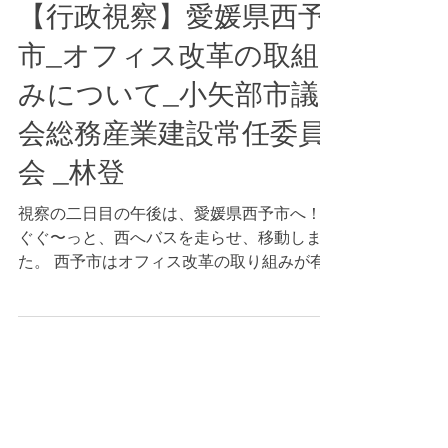
6月15日
【行政視察】愛媛県西予
市_オフィス改革の取組
みについて_小矢部市議
会総務産業建設常任委員
会 _林登
視察の二日目の午後は、愛媛県西予市へ！
ぐぐ〜っと、西へバスを走らせ、移動しまし
た。 西予市はオフィス改革の取り組みが有
名で、視察のかなりたくさん受け入れていた
ことから、小矢部市の新庁舎への移転も含め
て将来的なオフィス改革を考えて視察先に選
定しました。 近年は、だいたい正副委員長
で視察先を決めるので、委員長が適切な視察
先を選べるかもある意味問われています。