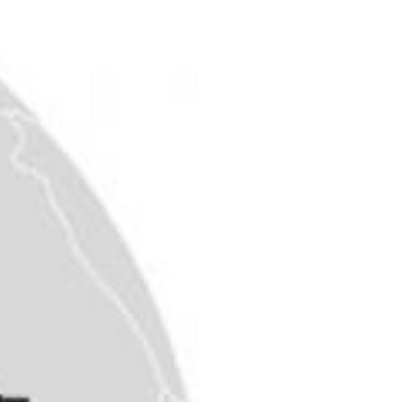
生産性を高めるためにオフィス改革に取り組
まれ、デスクの袖机をなくし、さまざまな席
をつくりフリーアドレスを実現していた。部
長だけは席があり、課長も席がフリーであ
る。 各フロアにある、部署名などの案内掲
示は、あとから変更しやすいように、全てマ
グネットになっているとうひと工夫。 デス
クは、すこい斜めに配置。 中央でこちら向
きにいるメガネの職員は、窓口に来る業者や
市民に対応するために、入れ替わりで1人が
担当してこの定位置にいるという。 会議は
ペーパーレス化しており、資料を事前に配布
している。 事前配布することで、事前にチ
ェックする人が増えた、 差し替えする際に
いちいち印刷しなくて良いなど、...