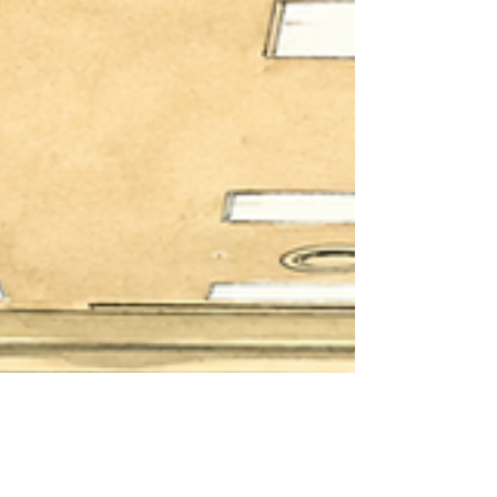
はずーっと地域や市役所で議論されてきた課
題。 それで、近年になり、ようやく、観光
協会の支部制を廃止し、１つの観光DMOに
した！という。 観光DMOを国は推奨してお
り、国の各種交付金等をうまく活用している
という。その一方で、国が観光DMOとして
認める基準も厳しく、その基準をクリアし
て、国の交付金を獲得していくことも大変だ
というお話でした。 観光DMOって何！？っ
て方は、こちらの観光庁のHPをご覧くださ
い。...