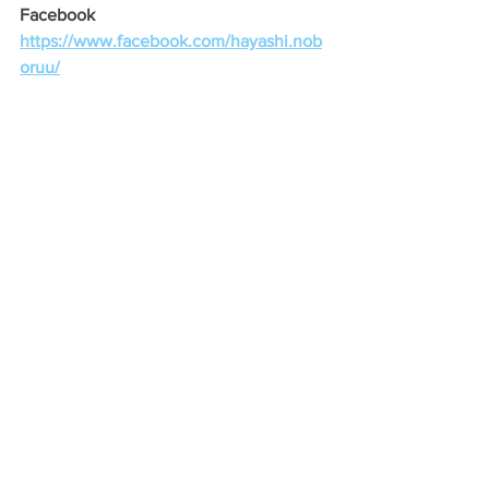
Facebook　
https://www.facebook.com/hayashi.nob
oruu/
Twitter　
https://twitter.com/noboru_hayashi
Instagram　
https://www.instagram.com/noboru_hay
ashi/
---------------------------------------------------
みなさんの声聞かせてください。 
林登へのメッセージを募集していま
す。
info@hayasinoboru.net
　までメールく
ださい。
気軽に要望・質問・疑問なんでも大丈
夫です！ ！