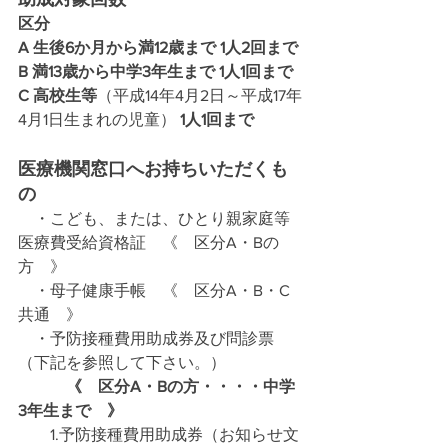
区分
A 生後6か月から満12歳まで 1人2回まで
B 満13歳から中学3年生まで 1人1回まで
C 高校生等
（平成14年4月2日～平成17年
4月1日生まれの児童）
 1人1回まで
医療機関窓口へお持ちいただくも
の
　・こども、または、ひとり親家庭等
医療費受給資格証　《　区分A・Bの
方　》
　・母子健康手帳　《　区分A・B・C
共通　》
　・予防接種費用助成券及び問診票
（下記を参照して下さい。）
　　　《　区分A・Bの方・・・・中学
3年生まで　》
　　1.予防接種費用助成券（お知らせ文