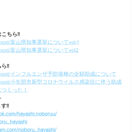
こちら!!
u.net/post/富山県知事選挙についてvol-1
u.net/post/富山県知事選挙についてvol2
!!
boru.net/post/インフルエンザ予防接種の全額助成について
oboru.net/post/小矢部市新型コロナウイルス感染症に伴う助成
につくった！
-
!!
ok.com/hayashi.noboruu/
boru_hayashi
ram.com/noboru_hayashi/