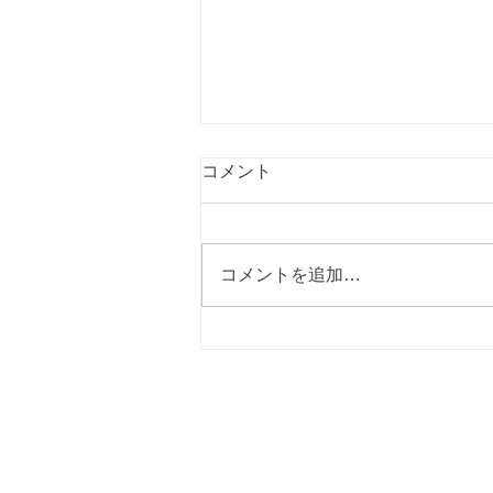
コメント
コメントを追加…
小矢部市議会議員選挙３期目
しました!!
林のぼる後援会事務所
〒932-0062 富山県小矢部市安楽寺1120