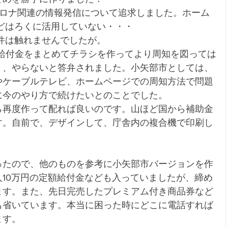
コロナ関連の情報発信について追求しました。ホーム
kなどはろくに活用していない・・・
kの件は触れませんでしたが。
や給付金をまとめてチラシを作ってより周知を図っては
、、やらないと答弁されました。小矢部市としては、
やケーブルテレビ、ホームページでの周知方法で問題
に今のやり方で続けたいとのことでした。
ら再度作って配れば良いのです。山ほど国から補助金
す。自前で、デザインして、庁舎内の複合機で印刷し
ったので、他のものを参考に小矢部市バージョンを作
10万円の定額給付金なども入っていましたが、締め
ます。また、先日完売したプレミアム付き商品券など
も省いています。本当に困った時にどこに電話すれば
ます。