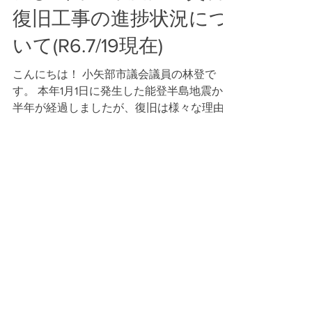
及び 令和5年度発生災害
復旧工事の進捗状況につ
いて(R6.7/19現在)
こんにちは！ 小矢部市議会議員の林登で
す。 本年1月1日に発生した能登半島地震から
半年が経過しましたが、復旧は様々な理由か
ら道半ばとなっています。また、昨年の7月
豪雨災害からの復旧工事もまだ完了しておら
ず、石動から金沢方面へ向かう旧8号線（県
道16号線）では未だに片側交互通...
Load video