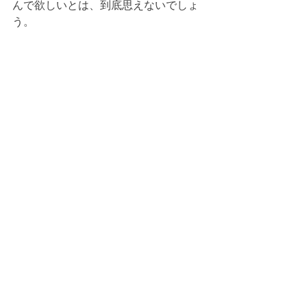
んで欲しいとは、到底思えないでしょ
う。
では、小矢部市は2030年や2040年へ向
けて何をすべきなのか！
この続きは、来月書きたいと思いま
す。
お楽しみに！
--------------------------------------------------
LINE公式アカウント 
https://lin.ee/Sd7Aryg
Facebook　
https://www.facebook.com/hayashi.nob
oruu/