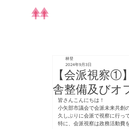
林登
2024年9月3日
【会派視察①
舎整備及びオ
皆さんこんにちは！
小矢部市議会で会派未来共創
久しぶりに会派で視察に行っ
特に、会派視察は政務活動費