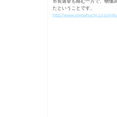
市長選挙も絡む一方で、物価
たということです。
http://www.shigahochi.co.jp/in