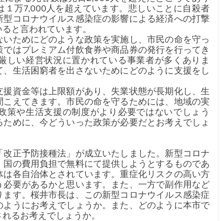
１万7,000人を超えています。悲しいことに自殺者
新型コロナウイルス感染症の影響による経済への打撃
いると言われています。
ないためにどのような政策を実施し、市民の命を守っ
策ではプレミアム付飲食券や商品券の発行を行ってき
厳しい経営状況に置かれている事業者が多くありま
て、生活困窮者を出さないためにどのように支援をし
支援資金等は上限額があり、失業状態が長期化し、生
聞こえてきます。市民の命を守るためには、地域の実
政策や生活支援の制度がより必要ではないでしょう
るために、今どういった政策が必要だとお考えでしょ
「改正予防接種法」が成立いたしました。新型コロナ
、国の費用負担で無料にて提供しようとするものであ
体は各自治体とされています。重症化リスクの高い方
う必要があるかと思います。また、一方で副作用など
ります。桜井市長は、この新型コロナウイルス感染症
のようにお考えでしょうか。また、どのように本市で
されるお考えでしょうか。