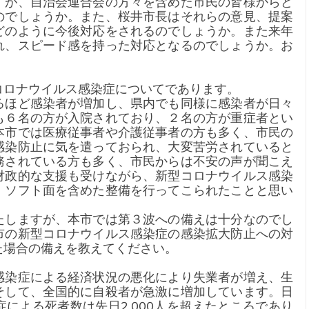
すが、自治会連合会の方々を含めた市民の皆様からど
のでしょうか。また、桜井市長はそれらの意見、提案
どのように今後対応をされるのでしょうか。また来年
れ、スピード感を持った対応となるのでしょうか。お
コロナウイルス感染症についてであります。
るほど感染者が増加し、県内でも同様に感染者が日々
も６名の方が入院されており、２名の方が重症者とい
本市では医療従事者や介護従事者の方も多く、市民の
感染防止に気を遣っておられ、大変苦労されていると
務されている方も多く、市民からは不安の声が聞こえ
財政的な支援も受けながら、新型コロナウイルス感染
、ソフト面を含めた整備を行ってこられたことと思い
たしますが、本市では第３波への備えは十分なのでし
市の新型コロナウイルス感染症の感染拡大防止への対
た場合の備えを教えてください。
感染症による経済状況の悪化により失業者が増え、生
そして、全国的に自殺者が急激に増加しています。日
による死者数は先日2,000人を超えたところであり