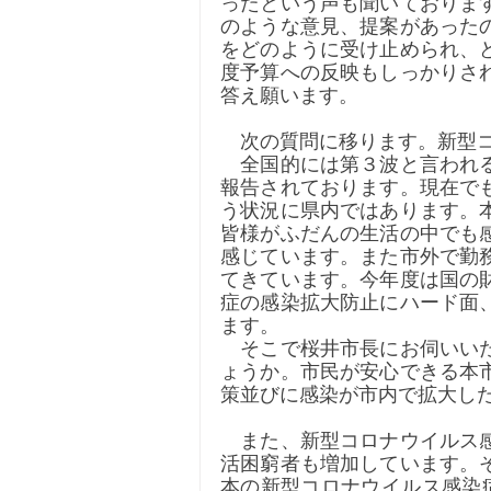
ったという声も聞いておりま
のような意見、提案があった
をどのように受け止められ、
度予算への反映もしっかりさ
答え願います。
　次の質問に移ります。新型
　全国的には第３波と言われ
報告されております。現在で
う状況に県内ではあります。
皆様がふだんの生活の中でも
感じています。また市外で勤
てきています。今年度は国の
症の感染拡大防止にハード面
ます。
　そこで桜井市長にお伺いい
ょうか。市民が安心できる本
策並びに感染が市内で拡大し
　また、新型コロナウイルス
活困窮者も増加しています。
本の新型コロナウイルス感染症