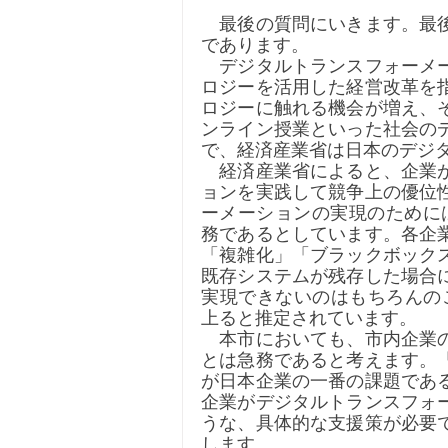
　最後の質問にいきます。最
であります。
　デジタルトランスフォーメ
ロジーを活用した経営改革を
ロジーに触れる機会が増え、
ンライン授業といった社会の
で、経済産業省は日本のデジ
　経済産業省によると、企業
ョンを実践して競争上の優位
ーメーションの実現のために
務であるとしています。各企
「複雑化」「ブラックボック
既存システムが残存した場合
実現できないのはもちろんのこ
上ると推定されています。
　本市においても、市内企業
とは急務であると考えます。
が日本企業の一番の課題であ
企業がデジタルトランスフォ
うな、具体的な支援策が必要
します。