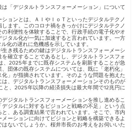
後は「デジタルトランスフォーメーション」について
ーションとは、ＡＩやＩｏＴといったデジタルテクノ
指します。このコロナ禍をきっかけにデジタルテクノ
その利便性を体験することで、行政手続の電子化やオ
デジタル化が一気に加速すると言われています。一方
タル化の遅れに危機感を示しています。
が生き残るための鍵はデジタルトランスフォーメーシ
性を確立することであるとし、デジタルトランスフォ
は、2025年までに既存システムを刷新することが急
業、団体の既存システムについては、既に「老朽化」
ス化」が指摘されています。そのような問題を抱えた
には、デジタルトランスフォーメーションそのものが
と、2025年以降の経済損失は最大年間で12兆円に
のデジタルトランスフォーメーションを推し進めるこ
「デジタルに対するビジョンと戦略の不足」という点
ると、ある調査結果で言われています。そこで、市内
ーメーションに向けてビジョンと戦略を構築できるよ
ではないでしょうか。桜井市長のお考えをお伺いいた