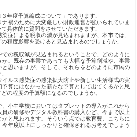
和３年度予算編成について」であります。
ロナ禍のために大変厳しい財政運営が強いられていま
いて具体的に質問をさせていただきます。
感染症による税収の減が見込まれますが、本市では、
どの程度影響を受けると見込まれるのでしょうか。
中での税収減が見込まれるということで、どのように
うか。既存の事業であっても大幅な予算削減や、事業
かと思いますが、そして、それらをどのように市民の
か。
ウイルス感染症の感染拡大防止や新しい生活様式の実
初予算にはなかった新たな予算として出てくるかと思
てどの程度の予算額になるのでしょうか。
で、小中学校においてはタブレットの導入がこれから
教員の研修やデジタル教科書の購入など、今まで以上
とかと思われます。そういう点では教育費、こちらに
、今年度以上にしっかりと確保されるお考えでしょう