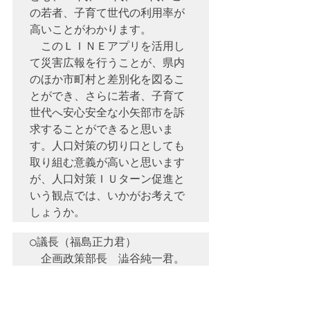
の若者、子育て世代の利用率が
高いことがわかります。

　このＬＩＮＥアプリを活用し
て災害広報を行うことが、県内
のほか市町村と差別化を図るこ
とができ、さらに若者、子育て
世代へ安心安全な小矢部市を訴
求することができると思いま
す。人口対策の切り口としても
取り組む意義が高いと思います
が、人口対策ＩＵターン促進と
いう観点では、いかがお考えで
○議長（福島正力君）　

　企画政策部長　澁谷純一君。

　〔企画政策部長　澁谷純一君