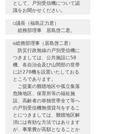
として、戸別受信機について認
○議長（福島正力君）　

◎総務部理事（居島啓二君）　

　防災行政無線の戸別受信機に
つきましては、公共施設に58
機、各自治会及び山間部の世帯
に計270機を設置いたしておる
ところであります。

　ご提案の難聴地区や孤立集落
危険地区、保育所等の福祉施
設、高齢者の単独世帯全て等へ
の戸別受信機無償貸与をするこ
とにつきましては、難聴地区解
消には有効な方法ではあります
が、事業費が高額となることか