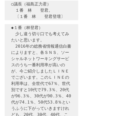
○議長（福島正力君）　

　１番　林　　登君。

◆１番（林登君）　

　少し違う切り口でも考えてみ
たいと思います。

　2016年の総務省情報通信白書
によりますと、各ＳＮＳ、ソー
シャルネットワーキングサービ
スのうち一番利用率が高いの
が、今ご紹介しましたＬＩＮＥ
でございます。このＬＩＮＥの
利用率は、全世代で67％、世代
別ですと10代で79.3％、20代
が96.3％、30代が90.3％、40
代が74.1％、50代53.8％とい
うふうに下がっていきますけれ
ども、20代、30代、40代、こ