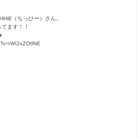
HHIE（ちっひー）さん。
ってます！！
↓
h?v=rWl2xZOtlNE