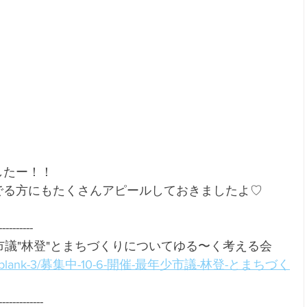
したー！！
でる方にもたくさんアピールしておきましたよ♡
----------
少市議"林登"とまちづくりについてゆる〜く考える会
ru.net/blank-3/募集中-10-6-開催-最年少市議-林登-とまちづく
-------------