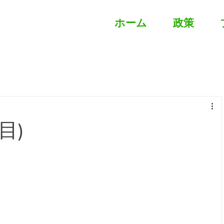
ホーム
政策
目)
。
。