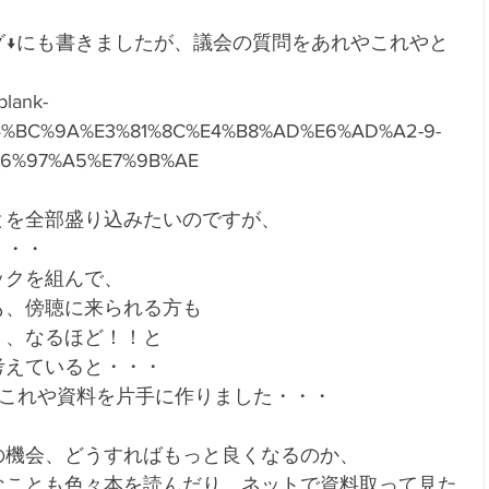
グ↓にも書きましたが、議会の質問をあれやこれやと
blank-
4%BC%9A%E3%81%8C%E4%B8%AD%E6%AD%A2-9-
E6%97%A5%E7%9B%AE
とを全部盛り込みたいのですが、
・・・
ックを組んで、
も、傍聴に来られる方も
く、なるほど！！と
考えていると・・・
やこれや資料を片手に作りました・・・
の機会、どうすればもっと良くなるのか、
なことも色々本を読んだり、ネットで資料取って見た