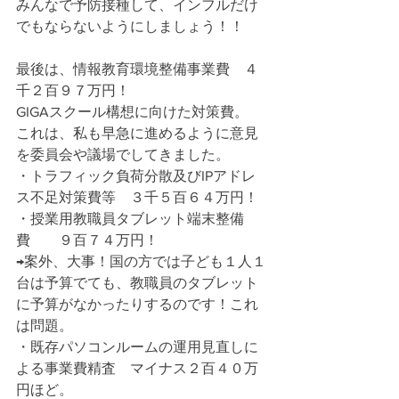
みんなで予防接種して、インフルだけ
でもならないようにしましょう！！
最後は、情報教育環境整備事業費　４
千２百９７万円！
GIGAスクール構想に向けた対策費。
これは、私も早急に進めるように意見
を委員会や議場でしてきました。
・トラフィック負荷分散及びIPアドレ
ス不足対策費等　３千５百６４万円！
・授業用教職員タブレット端末整備
費　　９百７４万円！
→案外、大事！国の方では子ども１人１
台は予算でても、教職員のタブレット
に予算がなかったりするのです！これ
は問題。
・既存パソコンルームの運用見直しに
よる事業費精査　マイナス２百４０万
円ほど。