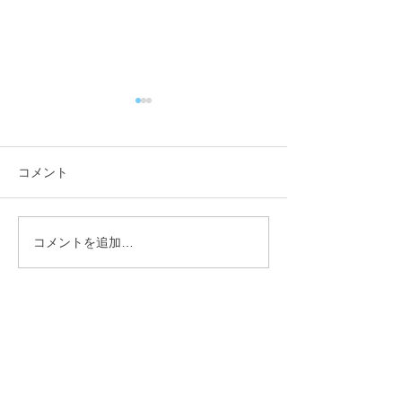
コメント
コメントを追加…
【行政視察】愛媛県西予
【行政視察】愛
市_オフィス改革の取組み
市_伊予市版地
について_小矢部市議会総
核としたアドボ
務産業建設常任委員会 _
視の持続可能な
林登
流地域づくりに
矢部市議会総務
常任委員会 _林