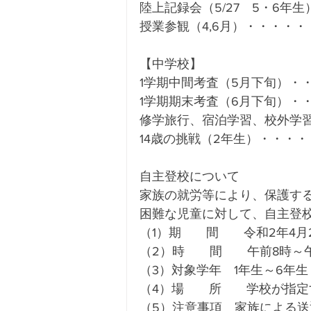
陸上記録会（5/27　5・6年
授業参観（4,6月）・・・・・
【中学校】
1学期中間考査（5月下旬）・
1学期期末考査（6月下旬）・
修学旅行、宿泊学習、校外学
14歳の挑戦（2年生）・・・
自主登校について　
家族の就労等により、保護す
困難な児童に対して、自主登
（1）期　　間　　令和2年4月
（2）時　　間　　午前8時～
（3）対象学年　1年生～6年
（4）場　　所　　学校が指定
（5）注意事項　家族による