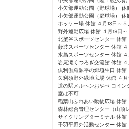
小矢部運動公園（陸上競技場） 休
小矢部運動公園（野球場） 休館 
小矢部運動公園（庭球場） 休館 
ホッケー場 休館 ４月18日～５月
野外運動広場 休館 ４月18日～
北蟹谷スポーツセンター 休館 ４
藪波スポーツセンター 休館 ４月
水島スポーツセンター 休館 ４月
岩尾滝くつろぎ交流館 休館 ４月
倶利伽羅源平の郷埴生口 休館 ４
久利須野外緑地広場 休館 ４月1
道の駅メルヘンおやべ コイ
室は不可 
稲葉山ふれあい動物広場 休館 ４
森林総合管理センター（山頂レス
サイクリングターミナル 休館 ４
千羽平野外活動センター 休館 ４