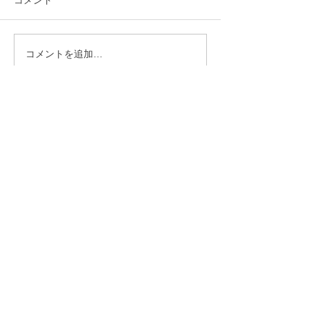
コメント
コメントを追加…
【行政視察】愛媛県西予
【行政視察】愛
市_オフィス改革の取組み
市_伊予市版地
について_小矢部市議会総
核としたアドボ
務産業建設常任委員会 _
視の持続可能な
林登
流地域づくりに
矢部市議会総務
常任委員会 _林