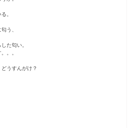
いる。
に匂う、
。
らした匂い。
す。。。
、どうすんがけ？