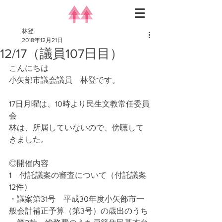
林登
2018年12月21日
12/17（議員107日目）
こんにちは
小矢部市議会議員　林登です。
17日月曜は、10時より民生文教常任委員
会
林は、所属していないので、傍聴して
きました。
◎開催内容
1　付託議案の審査について（付託議案
12件）
・議案第31号　平成30年度小矢部市一
般会計補正予算（第3号）の歳出のうち