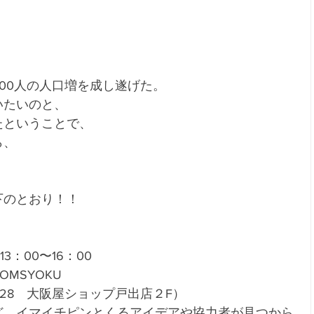
00人の人口増を成し遂げた。
いたいのと、
たということで、
ら、
下のとおり！！
13：00〜16：00
MSYOKU
-28　大阪屋ショップ戸出店２F）
ど、イマイチピンとくるアイデアや協力者が見つから