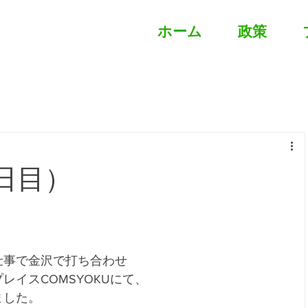
ホーム
政策
1日目）
。
仕事で金沢で打ち合わせ
イスCOMSYOKUにて、
ました。