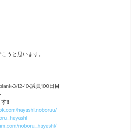
行こうと思います。
et/blank-3/12-10-議員100日目
-
!!
ok.com/hayashi.noboruu/
boru_hayashi
ram.com/noboru_hayashi/