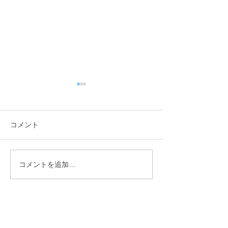
コメント
コメントを追加…
【行政視察】愛媛県西予
【行政視察】愛
市_オフィス改革の取組み
市_伊予市版地
について_小矢部市議会総
核としたアドボ
務産業建設常任委員会 _
視の持続可能な
林登
流地域づくりに
矢部市議会総務