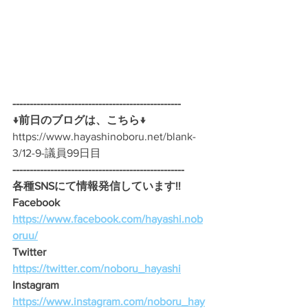
-------------------------------------------------
↓前日のブログは、こちら↓
https://www.hayashinoboru.net/blank-
3/12-9-議員99日目
--------------------------------------------------
各種SNSにて情報発信しています!!
Facebook　
https://www.facebook.com/hayashi.nob
oruu/
Twitter　
https://twitter.com/noboru_hayashi
Instagram　
https://www.instagram.com/noboru_hay