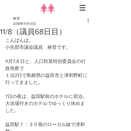
林登
2018年11月13日
11/8（議員68日目）
こんばんは。
小矢部市議会議員　林登です。
11月7,8 日と、人口対策特別委員会の行
政視察で
１泊2日で島根県の益田市と津和野町に
行ってきました。
7日の夜は、益田駅前のホテルに宿泊。
大浴場付きのホテルでゆっくり休めま
した。
益田駅７：３０発のローカル線で津和