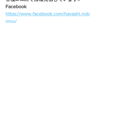
Facebook　
https://www.facebook.com/hayashi.nob
oruu/
Twitter　
https://twitter.com/noboru_hayashi
Instagram　
https://www.instagram.com/noboru_hay
ashi/
---------------------------------------------------
みなさんの声聞かせてください。  林登
へのメッセージを募集しています。 
info@hayasinoboru.net
　までメールく
ださい。
気軽に要望・質問・疑問なんでも大丈
夫です問・疑問なんでも大丈夫です！ 
！