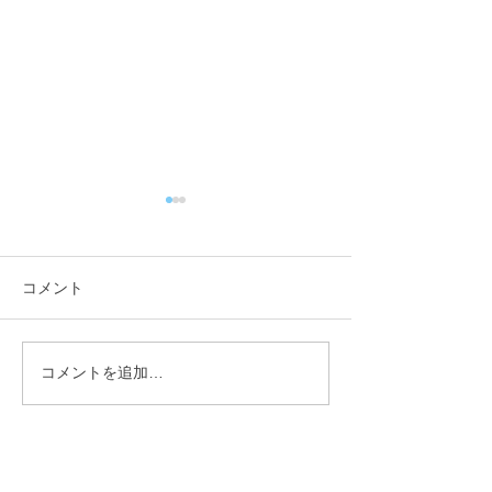
コメント
コメントを追加…
【行政視察】愛媛県西予
【行政視察】愛
市_オフィス改革の取組み
市_伊予市版地
について_小矢部市議会総
核としたアドボ
務産業建設常任委員会 _
視の持続可能な
林登
流地域づくりに