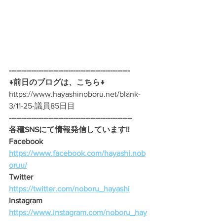
-------------------------------------------------
↓前日のブログは、こちら↓
https://www.hayashinoboru.net/blank-
3/11-25-議員85日目
--------------------------------------------------
各種SNSにて情報発信しています!!
Facebook　
https://www.facebook.com/hayashi.nob
oruu/
Twitter　
https://twitter.com/noboru_hayashi
Instagram　
https://www.instagram.com/noboru_hay