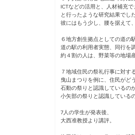
ICTなどの活用と、人材補充
と行ったような研究結果でし
彼にはもう少し、腰を据えて
６地方創生拠点としての道の
道の駅の利用者実態、同行を
約４割の人は、野菜等の地場
７地域住民の祭礼行事に対す
曳山まつりを例に、住民がど
石動の祭りと認識しているの
小矢部の祭りと認識している
7人の学生が発表後、
大西准教授より講評。