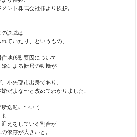
長より挨拶。
ジメント株式会社様より挨拶。
民の認識は
られていたり、というもの。
居住地移動要因について
結婚による転居の動機が
が、小矢部市出身であり、
結婚だよな〜と改めてわかりました。
育所送迎について
りも
り迎えをしている割合が
への依存が大きいと。