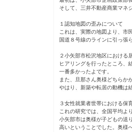
最初は、小矢部市企画政策部
そして、三井不動産商業マネ
１認知地図の歪みについて
これは、実際の地図より、市
国道８号線のラインに引っ張
２小矢部市松沢地区における
ヒアリングを行ったところ、
一番多かったよです。
また、旦那さん奥様どちらか
やはり、新築や転居の動機は
３女性就業者世帯における保
これの研究では、全国平均よ
小矢部市は奥様が子どもの送
高いということでした。奥様