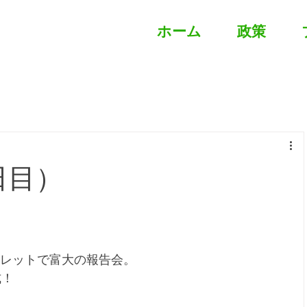
ホーム
政策
7日目）
。
ウトレットで富大の報告会。
式！