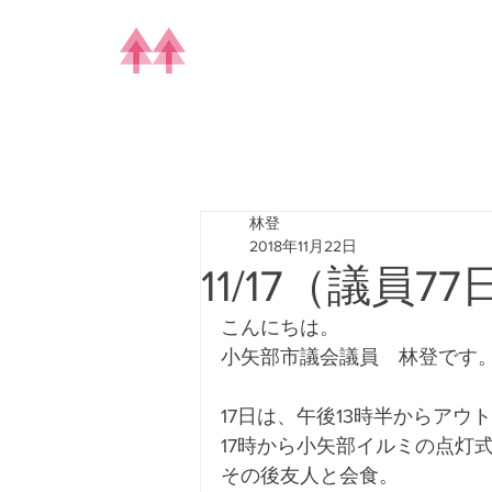
林登
2018年11月22日
11/17（議員7
こんにちは。
小矢部市議会議員　林登です
17日は、午後13時半からア
17時から小矢部イルミの点灯
その後友人と会食。