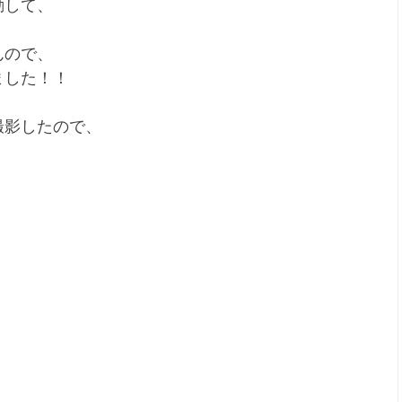
動して、
んので、
ました！！
撮影したので、