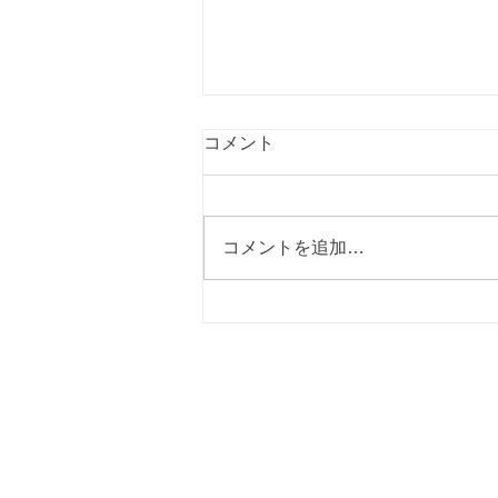
コメント
コメントを追加…
小矢部市議会議員選挙３期目
しました!!
林のぼる後援会事務所
〒932-0062 富山県小矢部市安楽寺1120
携帯：080-4167-2984 FAX：0766-67-2