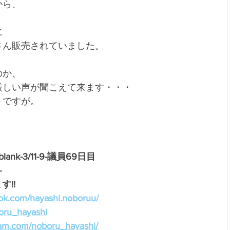
から、
に
さん販売されていました。
のか、
厳しい声が聞こえて来ます・・・
うですが。
et/blank-3/11-9-議員69日目
-
!!
ok.com/hayashi.noboruu/
boru_hayashi
ram.com/noboru_hayashi/