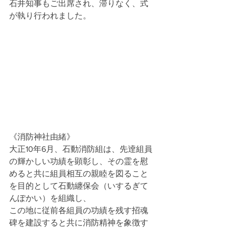
石井知事もご出席され、滞りなく、式
が執り行われました。
《消防神社由緒》
大正10年6月、石動消防組は、先逹組員
の輝かしい功績を顕彰し、その霊を慰
めると共に組員相互の親睦を図ること
を目的として石動纏保会（いするぎて
んぽかい）を組織し、
この地に従前各組員の功績を残す招魂
碑を建設すると共に消防精神を象徴す