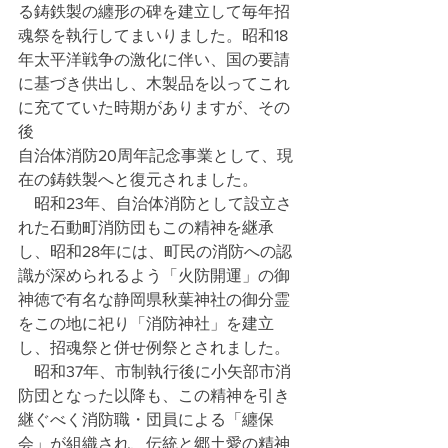
る鋳鉄製の纏形の碑を建立して毎年招
魂祭を執行してまいりました。昭和18
年太平洋戦争の激化に伴い、国の要請
に基づき供出し、木製品を以ってこれ
に充てていた時期がありますが、その
後
自治体消防20周年記念事業として、現
在の鋳鉄製へと復元されました。
　昭和23年、自治体消防として設立さ
れた石動町消防団もこの精神を継承
し、昭和28年には、町民の消防への認
識が深められるよう「火防開運」の御
神徳で有名な静岡県秋葉神社の御分霊
をこの地に祀り「消防神社」を建立
し、招魂祭と併せ例祭とされました。
　昭和37年、市制執行後に小矢部市消
防団となった以降も、この精神を引き
継ぐべく消防職・団員による「纏保
会」が組織され、伝統と郷土愛の精神