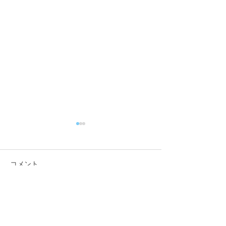
コメント
コメントを追加…
【行政視察】愛媛県西予
【行政視察】愛
市_オフィス改革の取組み
市_伊予市版地