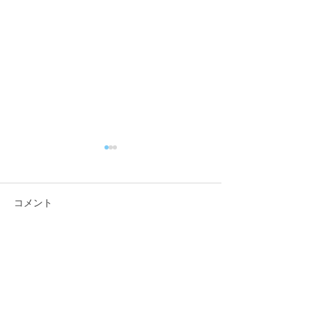
コメント
コメントを追加…
【行政視察】愛媛県西予
【行政視察】愛
市_オフィス改革の取組み
市_伊予市版地
について_小矢部市議会総
核としたアドボ
務産業建設常任委員会 _
視の持続可能な