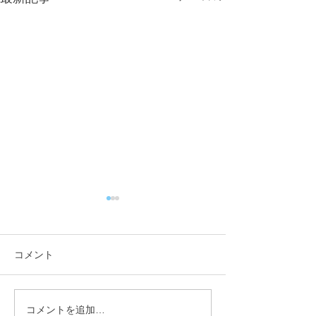
コメント
コメントを追加…
【行政視察】愛媛県西予
【行政視察】愛