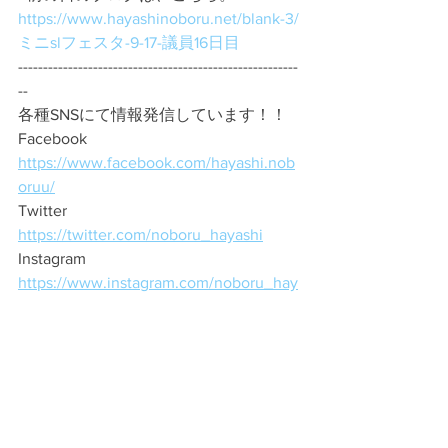
https://www.hayashinoboru.net/blank-3/
ミニslフェスタ-9-17-議員16日目
--------------------------------------------------------
--
各種SNSにて情報発信しています！！
Facebook　
https://www.facebook.com/hayashi.nob
oruu/
Twitter　
https://twitter.com/noboru_hayashi
Instagram　
https://www.instagram.com/noboru_hay
ashi/