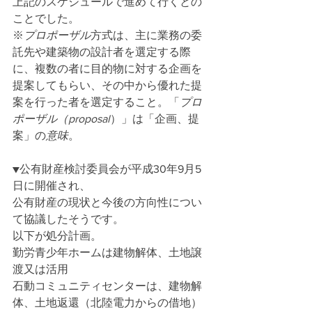
上記のスケジュールで進めて行くとの
ことでした。
※
プロポーザル
方式は、主に業務の委
託先や建築物の設計者を選定する際
に、複数の者に目的物に対する企画を
提案してもらい、その中から優れた提
案を行った者を選定すること。「
プロ
ポーザル（proposal
）」は「企画、提
案」の
意味
。
▼公有財産検討委員会が平成30年9月5
日に開催され、
公有財産の現状と今後の方向性につい
て協議したそうです。
以下が処分計画。
勤労青少年ホームは建物解体、土地譲
渡又は活用
石動コミュニティセンターは、建物解
体、土地返還（北陸電力からの借地）