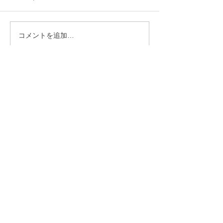
コメントを追加…
【行政視察】愛媛県西予
【行政視察】愛
市_オフィス改革の取組み
市_伊予市版地
について_小矢部市議会総
核としたアドボ
務産業建設常任委員会 _
視の持続可能な
林登
流地域づくりに
矢部市議会総務
常任委員会 _林