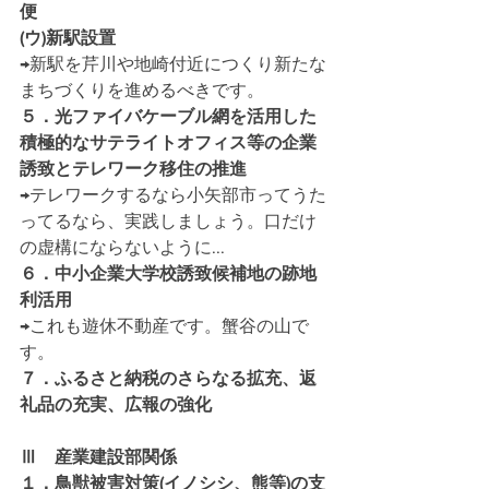
便
(ウ)新駅設置
→新駅を芹川や地崎付近につくり新たな
まちづくりを進めるべきです。
５．光ファイバケーブル網を活用した
積極的なサテライトオフィス等の企業
誘致とテレワーク移住の推進
→テレワークするなら小矢部市ってうた
ってるなら、実践しましょう。口だけ
の虚構にならないように...
６．中小企業大学校誘致候補地の跡地
利活用
→これも遊休不動産です。蟹谷の山で
す。
７．ふるさと納税のさらなる拡充、返
礼品の充実、広報の強化
Ⅲ　産業建設部関係
１．鳥獣被害対策(イノシシ、熊等)の支