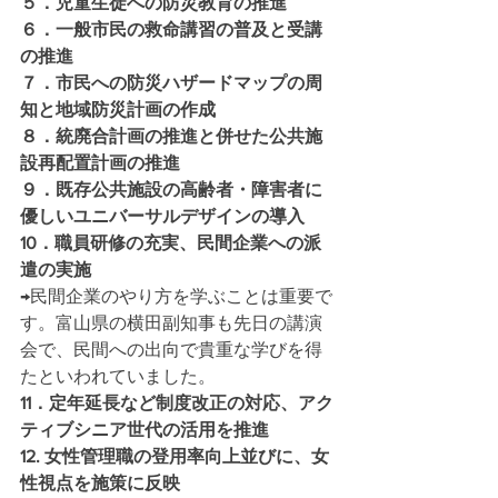
５．児童生徒への防災教育の推進
６．一般市民の救命講習の普及と受講
の推進　
７．市民への防災ハザードマップの周
知と地域防災計画の作成
８．統廃合計画の推進と併せた公共施
設再配置計画の推進
９．既存公共施設の高齢者・障害者に
優しいユニバーサルデザインの導入 
10．職員研修の充実、民間企業への派
遣の実施 
→民間企業のやり方を学ぶことは重要で
す。富山県の横田副知事も先日の講演
会で、民間への出向で貴重な学びを得
たといわれていました。
11．定年延長など制度改正の対応、アク
ティブシニア世代の活用を推進 
12. 女性管理職の登用率向上並びに、女
性視点を施策に反映