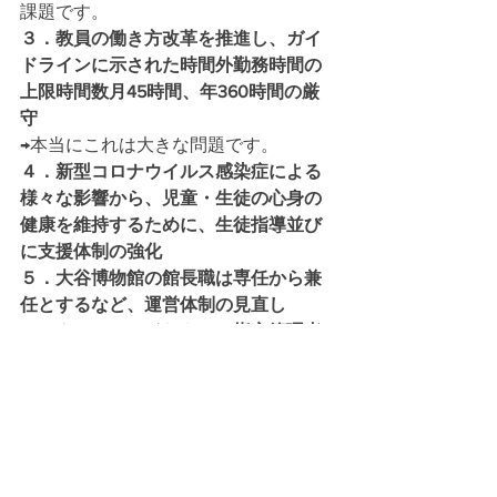
課題です。
３．教員の働き方改革を推進し、ガイ
ドラインに示された時間外勤務時間の
上限時間数月45時間、年360時間の厳
守
→本当にこれは大きな問題です。
４．新型コロナウイルス感染症による
様々な影響から、児童・生徒の心身の
健康を維持するために、生徒指導並び
に支援体制の強化
５．大谷博物館の館長職は専任から兼
任とするなど、運営体制の見直し
６．クロスランドおやべの指定管理者
制度を見直し、民間活力を活かした新
しい管理運営手法について調査研究
→クロスランド おやべは財団法人クロ
スランドおやべに指定管理者制度の管
理者に指定していますが、形は民間法
人ですが実際はクロスランド理事会の