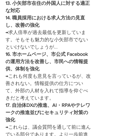
13. 小矢部市在住の外国人に対する適正
な対応
14. 職員採用における求人方法の見直
し、改善の強化
→求人倍率が過去最低を更新していま
す。そもそも魅力的な小矢部市でない
といけないでしょうが...
16. 市ホームページ、市公式 Facebook
の運用方法を改善し、市民への情報提
供、体制を強化
→これも何度も意見を言っているが、改
善されない。情報提供の仕方につい
て、外部の人材を入れて指導を仰ぐべ
きだと考えています。
17. 自治体DXの推進、AI・RPAやテレワ
ークの推進並びにセキュリティ対策の
強化
→これらは、議会質問を通して前に進ん
でいる部分であります。より一歩前進