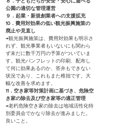
８．子どもたちが安全・安心に遊べる
公園の適切な管理運営
９．起業・新規創業者への支援拡充
10．費用対効果の低い観光振興施策の
廃止や見直し
→観光振興施策は、費用対効果も明示さ
れず、観光事業者もいないにも関わら
ず未だに数千万円の予算がついていま
す。観光パンフレットの印刷、配布し
て何に効果あるのか、答弁もできない
状況であり、これもまた稚拙です。大
幅な改善を求めます。
11．空き家等対策計画に基づき、危険空
き家の除去及び空き家等の適正管理
→老朽危険空き家の除去は地域活性化特
別委員会でかなり除去が進みました。
良いこと。