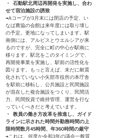
・  石動駅北周辺再開発を実施し、合わ
せて宿泊施設の誘致
→Aコープが3月末には閉店の予定、い
なば農協の会館は来年度には取り壊し
の予定。更地になってしまいます。駅
南側には、アルビスとウエルシアが来
るのですが、完全に町の中心が駅南に
移ります。駅北をこのタイミングで、
再開発事業を実施し、駅前の活性化を
図ります。もっと言えば、未だに耐震
化されていない小矢部市役所の本庁舎
を駅前に移転し、公共施設と民間施設
が混在した複合施設をつくり、民間活
力、民間投資で維持管理、運営を行な
っていくべきだと考えています。
・  教員の働き方改革を推進し、ガイド
ラインに示された時間外勤務時間の上
限時間数月45時間、年360時間の厳守
→これは、何度か令和3年の議会一般質