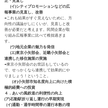
止・見直し
  　(イ)シティプロモーションなどの広
報事業の見直し、改善
→これも結果がすぐ見えないために、方
向性の議論がしにくいが、見直しと改
善が必要だと考えます。民間企業が取
り組み広報事業に比べて稚拙過ぎま
す。
  　(ウ)地元企業の魅力を発信
  　(エ)東京小矢部会、近畿小矢部会と
連携した移住施策の実施
→東京小矢部会のお世話もしているの
で、せっかくなら連携して効果的にや
りましょう！ということ。
　　(オ)小矢部市知名度向上に向けた積
極的経費への投資
４．あいの風鉄道の利便性の向上 
(ア)石動駅折り返し運行の早期実現
  (イ)通勤・通学時間帯の運行本数の増