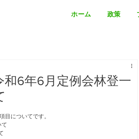
ホーム
政策
令和6年6月定例会林登一
て
４項目についてです。
いて
て