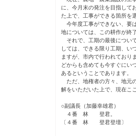
に、今月末の発注を目指して
た上で、工事ができる箇所を
　今年度工事ができない、要
地については、この耕作が終
　それで、工期の最後につい
しては、できる限り工期、い
ますが、市内で行われており
どからも含めても今すぐにい
あるということであります。
　ただ、地権者の方々、地元
解をいただいた上で、現在こ
○副議長（加藤幸雄君）
　４番　林　　登君。
〔４番　林　　登君登壇〕