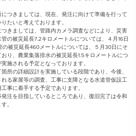
所につきましては、現在、発注に向けて準備を行って
いりたいと考えております。
につきましては、管路内カメラ調査などにより、災害
管の被災延長7.2キロメートルについては、４月16日
管の被災延長460メートルについては、５月30日にそ
おり、農業集落排水の被災延長1.5キロメートルにつ
が実施される予定となっております。
了箇所の詳細設計を実施している段階であり、今後、
される家屋等の調査、工事に支障となる水道管仮設工
旧工事に着手する予定であります。
事発注を目指しているところであり、復旧完了は令和
ます。