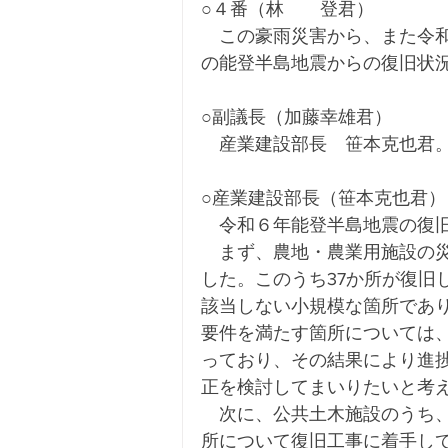
○４番（林　　登君）
　この豪雨災害から、また令
の能登半島地震からの復旧状
○副議長（加藤幸雄君）
　産業建設部長　笹本克也君
○産業建設部長（笹本克也君）
　令和６年能登半島地震の復
　まず、農地・農業用施設の災
した。このうち37か所が復旧
該当しない小規模な箇所であ
要件を満たす箇所については
っており、その結果により進
正を検討してまいりたいと考
　次に、公共土木施設のうち
所について復旧工事に着手して