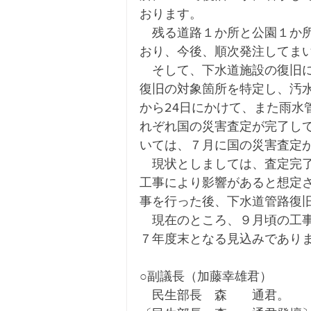
おります。
　残る道路１か所と公園１か
おり、今後、順次発注してま
　そして、下水道施設の復旧
復旧の対象箇所を特定し、汚水
から24日にかけて、また雨水
れぞれ国の災害査定が完了して
いては、７月に国の災害査定
　現状としましては、査定完
工事により影響があると想定
事を行った後、下水道管路復
　現在のところ、９月頃の工
７年度末となる見込みであり
○副議長（加藤幸雄君）
　民生部長　森　　通君。