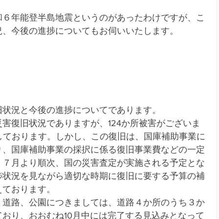
和６年能登半島地震というのがあったわけですが、こ
況、今後の進捗についてもお伺いいたします。
。
旧状況と今後の進捗についてであります。
害復旧状況でありますが、124か所被害がございま
しております。しかし、この復旧は、国庫補助事業に
り、国庫補助事業の採択に係る復旧事業費などの一定
、７月より順次、国の災害査定が実施される予定とな
捗状況を見ながら適切な時期に復旧に要する予算の補
えております。
、道路、公園につきましては、道路４か所のうち３か
おり、おおむね10月中には完了する見込みとなって