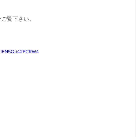
ひご覧下さい。
=zVlFN5Q-i42PCRW4