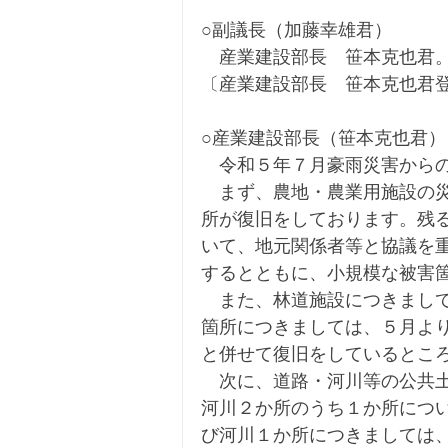
○副議長（加藤幸雄君）
　産業建設部長　笹本克也君
〔産業建設部長　笹本克也君
○産業建設部長（笹本克也君）
　令和５年７月豪雨災害から
　まず、農地・農業用施設の災
所が復旧をしております。残
いて、地元関係者等と協議を
するとともに、小規模な被害
　また、林道施設につきまして
箇所につきましては、５月よ
と併せて復旧をしているとこ
　次に、道路・河川等の公共土
河川２か所のうち１か所につい
び河川１か所につきましては