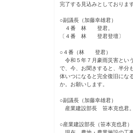
完了する見込みとしておりま
○副議長（加藤幸雄君）
　４番　林　　登君。
〔４番　林　　登君登壇〕
○４番（林　　登君）
　令和５年７月豪雨災害とい
で、今、お聞きすると、半分
体いつになると完全復旧にな
か。お願いします。
○副議長（加藤幸雄君）
　産業建設部長　笹本克也君
○産業建設部長（笹本克也君）
　現在、農地・農業施設の工