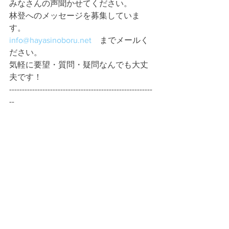
みなさんの声聞かせてください。
林登へのメッセージを募集していま
す。
info@hayasinoboru.net
　までメールく
ださい。
気軽に要望・質問・疑問なんでも大丈
夫です！
--------------------------------------------------------
--
↓前の日のブログは、こちら。
https://www.hayashinoboru.net/blank-3/
民生文教常任委員会傍聴9-18-議員17日
目
--------------------------------------------------------
--
各種SNSにて情報発信しています！！
Facebook　
https://www.facebook.com/hayashi.nob
oruu/