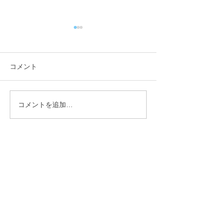
コメント
コメントを追加…
【行政視察】愛媛県西予
【行政視察】愛
市_オフィス改革の取組み
市_伊予市版地
について_小矢部市議会総
核としたアドボ
務産業建設常任委員会 _
視の持続可能な
林登
流地域づくりに
矢部市議会総務
常任委員会 _林