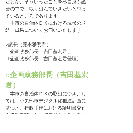
だとか、そういったことを私自身も議
会の中でも取り組んでいきたいと思っ
ているところであります。
　本市の自治体ＤＸにおける現状の取
組、成果についてお伺いいたします。
○議長（藤本雅明君）
　企画政務部長　吉田基宏君。
〔企画政務部長　吉田基宏君登壇〕
○企画政務部長（吉田基宏
君）
　本市の自治体ＤＸの取組につきまし
ては、小矢部市デジタル化推進計画に
基づき、行政手続における証明書交付
や各種申請においてデジタル化を進め
てきたところであり、マイナンバーカ
ードを活用したコンビニ交付サービ