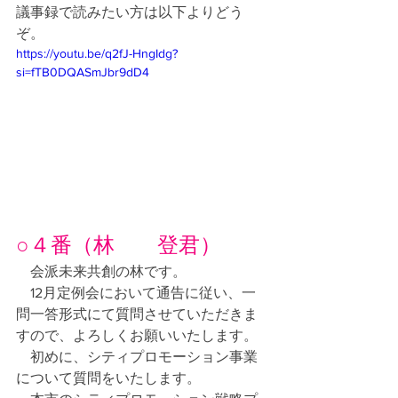
議事録で読みたい方は以下よりどう
ぞ。
https://youtu.be/q2fJ-HngIdg?
si=fTB0DQASmJbr9dD4
○４番（林　　登君）
　会派未来共創の林です。
　12月定例会において通告に従い、一
問一答形式にて質問させていただきま
すので、よろしくお願いいたします。
　初めに、シティプロモーション事業
について質問をいたします。