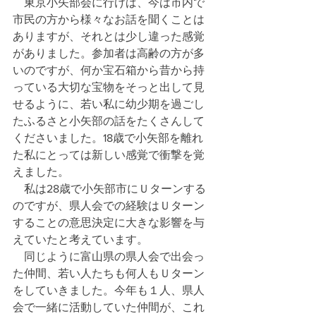
　東京小矢部会に行けば、今は市内で
市民の方から様々なお話を聞くことは
ありますが、それとは少し違った感覚
がありました。参加者は高齢の方が多
いのですが、何か宝石箱から昔から持
っている大切な宝物をそっと出して見
せるように、若い私に幼少期を過ごし
たふるさと小矢部の話をたくさんして
くださいました。18歳で小矢部を離れ
た私にとっては新しい感覚で衝撃を覚
えました。
　私は28歳で小矢部市にＵターンする
のですが、県人会での経験はＵターン
することの意思決定に大きな影響を与
えていたと考えています。
　同じように富山県の県人会で出会っ
た仲間、若い人たちも何人もＵターン
をしていきました。今年も１人、県人
会で一緒に活動していた仲間が、これ