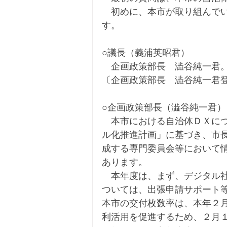
　初めに、本市が取り組んで
す。
○議長（義浦英昭君）
　企画政策部長　澁谷純一君
〔企画政策部長　澁谷純一君
○企画政策部長（澁谷純一君）
　本市における自治体ＤＸにつ
ル化推進計画」に基づき、市
成する専門委員会等において
あります。
　本年度は、まず、デジタル
ついては、出張申請サポート
本市の交付枚数率は、本年２月
利活用を促進するため、２月