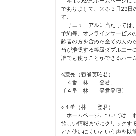
　本市の公式ホームページに
でありまして、来る３月23日
す。
　リニューアルに当たっては
予約等、オンラインサービス
齢者の方を含めた全ての人の
省が推奨する等級ダブルエー
誰でも使うことができるホー
○議長（義浦英昭君）
　４番　林　　登君。
〔４番　林　　登君登壇〕
○４番（林　　登君）
　ホームページについては、
欲しい情報までにクリックす
どと使いにくいという声を以