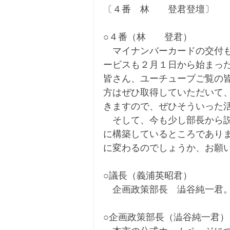
〔４番　林　　登君登壇〕
○４番（林　　登君）
　マイナンバーカードの交付も
ービスも２月１日から始まっ
皆さん、ユーチューブご覧の
方はぜひ取得していただいて
きますので、ぜひそういった
　そして、今も少し部長から
に構築しているところであり
に変わるのでしょうか、お願
○議長（義浦英昭君）
　企画政策部長　澁谷純一君
○企画政策部長（澁谷純一君）