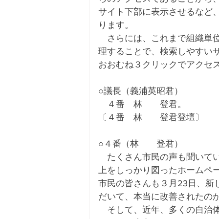
サイト下部に表示させるなど
ります。
　さらには、これまで組織単
理することで、検索しやすい
おおむね３クリックでアクセ
○議長（義浦英昭君）
　４番　林　　登君。
〔４番　林　　登君登壇〕
○４番（林　　登君）
　たくさん市民の声も聞いて
上をしっかり図ったホームペ
市民の皆さんも３月23日、新
だいて、本当に改善されたの
　そして、近年、多くの自治