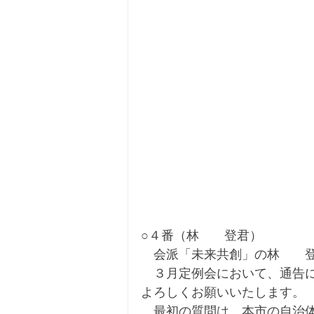
○４番（林　　登君）
　会派「未来共創」の林　　
　３月定例会において、通告
よろしくお願いいたします。
　最初の質問は、本市の自治