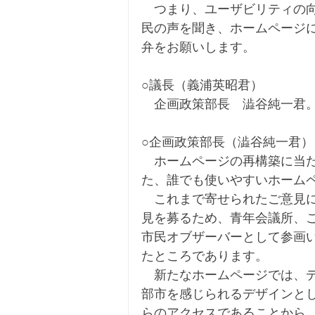
　つまり、ユーザビリティの
民の声を聞き、ホームページ
弁をお願いします。
○議長（義浦英昭君）
　企画政策部長　澁谷純一君
○企画政策部長（澁谷純一君）
　ホームページの再構築に当
た、誰でも使いやすいホーム
　これまで寄せられたご意見
見を募るため、青年会議所、
市民オブザーバーとして参画
たところであります。
　新たなホームページでは、
部市を感じられるデザインと
らのアクセスであることから