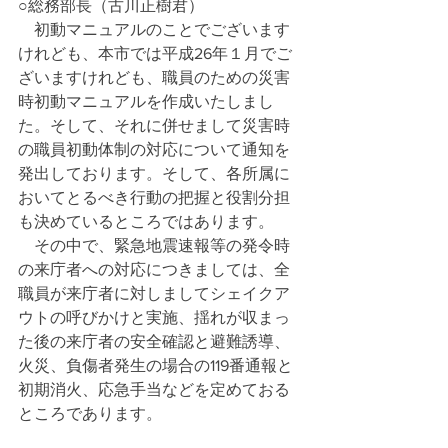
○総務部長（古川正樹君）
　初動マニュアルのことでございます
けれども、本市では平成26年１月でご
ざいますけれども、職員のための災害
時初動マニュアルを作成いたしまし
た。そして、それに併せまして災害時
の職員初動体制の対応について通知を
発出しております。そして、各所属に
おいてとるべき行動の把握と役割分担
も決めているところではあります。
　その中で、緊急地震速報等の発令時
の来庁者への対応につきましては、全
職員が来庁者に対しましてシェイクア
ウトの呼びかけと実施、揺れが収まっ
た後の来庁者の安全確認と避難誘導、
火災、負傷者発生の場合の119番通報と
初期消火、応急手当などを定めておる
ところであります。