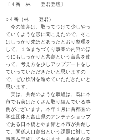
〔４番　林　　登君登壇〕
○４番（林　　登君）
　今の答弁は、取ってつけて少しやっ
ていくような形に聞こえたので、そこ
はしっかり先ほどあったとおり整理を
して、１％まちづくり事業の内容のほ
うにもしっかりと共創という言葉を使
って、考え方を少しアップデートをし
ていっていただきたいと思いますの
で、ぜひ検討を進めていただきたいと
思います。
　実は、共創のような取組は、既に本
市でも実はたくさん取り組んでいる事
例がございます。本年１月に首都圏の
学生団体と富山県のアンテナショップ
である日本橋とやま館と本市が共創し
て、関係人口創出という課題に対して
事業を実施しております。共創的な発