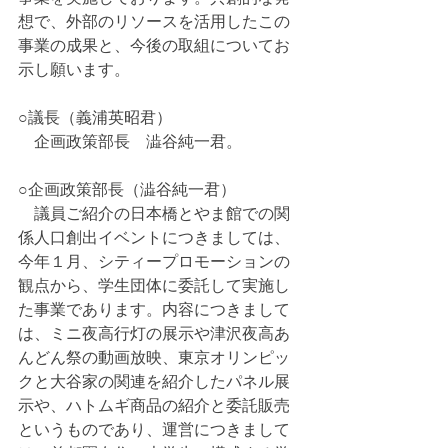
想で、外部のリソースを活用したこの
事業の成果と、今後の取組についてお
示し願います。
○議長（義浦英昭君）
　企画政策部長　澁谷純一君。
○企画政策部長（澁谷純一君）
　議員ご紹介の日本橋とやま館での関
係人口創出イベントにつきましては、
今年１月、シティープロモーションの
観点から、学生団体に委託して実施し
た事業であります。内容につきまして
は、ミニ夜高行灯の展示や津沢夜高あ
んどん祭の動画放映、東京オリンピッ
クと大谷家の関連を紹介したパネル展
示や、ハトムギ商品の紹介と委託販売
というものであり、運営につきまして