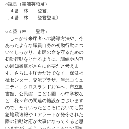
○議長（義浦英昭君）
　４番　林　　登君。
〔４番　林　　登君登壇〕
○４番（林　　登君）
　しっかり来庁者への誘導方法や、今
あったような職員自身の初動行動につ
いてしっかり、市民の命を守るための
初動行動をとれるように、訓練や内容
の周知徹底がさらに必要だと考えま
す。さらに本庁舎だけでなく、保健福
祉センター、交流プラザ、津沢コミュ
ニティ、クロスランドおやべ、市立図
書館、公民館、こども園、小中学校な
ど、様々市の関連の施設がございます
ので、そういったところにおいても緊
急地震速報やＪアラートが発令された
際の初動対応が大事になってくると思
いますが、そういったところでの周知