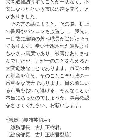
民を避難誘導することが一切なく、不
安になったという市民の声を聞くこと
がありました。
　その方の話によると、その際、机上
の書類やパソコンも放置して、我先に
一目散に建物の外へ職員が逃げたそう
であります。幸い予想された震度より
も小さい震度であり、被害はありませ
んでしたが、万が一のことを考えると
大変危険なことであります。市民の命
と財産を守る、そのことこそ行政の一
番重要な使命であります。目の前にい
る市民をおいて逃げる、そんなことが
本当にあったのでしょうか。事実確認
をさせてください、お願いします。
○議長（義浦英昭君）
　総務部長　古川正樹君。
〔総務部長　古川正樹君登壇〕