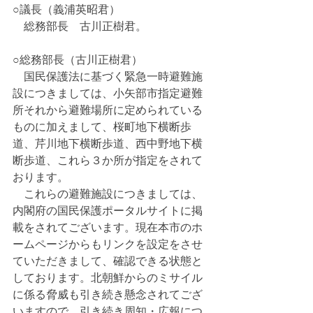
○議長（義浦英昭君）
　総務部長　古川正樹君。
○総務部長（古川正樹君）
　国民保護法に基づく緊急一時避難施
設につきましては、小矢部市指定避難
所それから避難場所に定められている
ものに加えまして、桜町地下横断歩
道、芹川地下横断歩道、西中野地下横
断歩道、これら３か所が指定をされて
おります。
　これらの避難施設につきましては、
内閣府の国民保護ポータルサイトに掲
載をされてございます。現在本市のホ
ームページからもリンクを設定をさせ
ていただきまして、確認できる状態と
しております。北朝鮮からのミサイル
に係る脅威も引き続き懸念されてござ
いますので、引き続き周知・広報につ