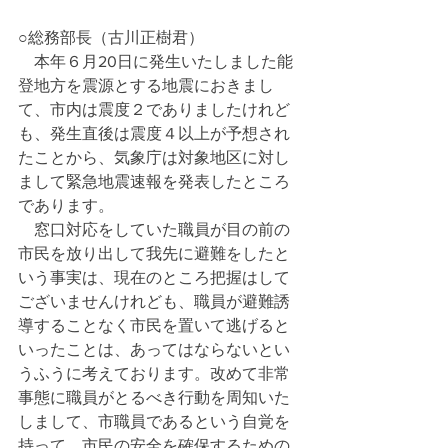
○総務部長（古川正樹君）
　本年６月20日に発生いたしました能
登地方を震源とする地震におきまし
て、市内は震度２でありましたけれど
も、発生直後は震度４以上が予想され
たことから、気象庁は対象地区に対し
まして緊急地震速報を発表したところ
であります。
　窓口対応をしていた職員が目の前の
市民を放り出して我先に避難をしたと
いう事実は、現在のところ把握はして
ございませんけれども、職員が避難誘
導することなく市民を置いて逃げると
いったことは、あってはならないとい
うふうに考えております。改めて非常
事態に職員がとるべき行動を周知いた
しまして、市職員であるという自覚を
持って、市民の安全を確保するための