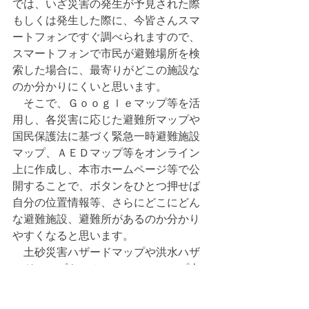
では、いざ災害の発生が予見された際
もしくは発生した際に、今皆さんスマ
ートフォンですぐ調べられますので、
スマートフォンで市民が避難場所を検
索した場合に、最寄りがどこの施設な
のか分かりにくいと思います。
　そこで、Ｇｏｏｇｌｅマップ等を活
用し、各災害に応じた避難所マップや
国民保護法に基づく緊急一時避難施設
マップ、ＡＥＤマップ等をオンライン
上に作成し、本市ホームページ等で公
開することで、ボタンをひとつ押せば
自分の位置情報等、さらにどこにどん
な避難施設、避難所があるのか分かり
やすくなると思います。
　土砂災害ハザードマップや洪水ハザ
ードマップも、Ｇｏｏｇｌｅマップ上
に情報を落とし込むか、落とし込まれ
たサイトもありますので、そのＵＲＬ