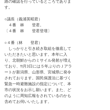
路の確認を行っているところでありま
す。
○議長（義浦英昭君）
　４番　林　　登君。
〔４番　林　　登君登壇〕
○４番（林　　登君）
　しっかりと引き続き取組を徹底して
いただきたいと思います。本年に入
り、北朝鮮からのミサイル発射が増え
ており、11月3日には５年ぶりのＪアラ
ートが新潟県、山形県、宮城県に発令
されております。国民保護法に基づく
緊急一時避難施設の指定について、本
市の状況をお示し願います。また、ど
のように周知広報をされているのかも
含めてお伺いいたします。