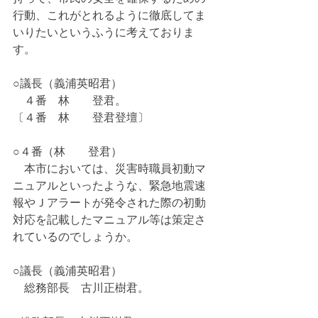
行動、これがとれるように徹底してま
いりたいというふうに考えておりま
す。
○議長（義浦英昭君）
　４番　林　　登君。
〔４番　林　　登君登壇〕
○４番（林　　登君）
　本市においては、災害時職員初動マ
ニュアルといったような、緊急地震速
報やＪアラートが発令された際の初動
対応を記載したマニュアル等は策定さ
れているのでしょうか。
○議長（義浦英昭君）
　総務部長　古川正樹君。