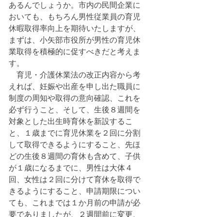
あるんでしょうか。市内の民間企業に
おいても、もちろん男性従業員の育児
休暇取得率向上を期待いたしますが、
まずは、小矢部市役所が男性の育児休
業取得を積極的に促すべきだと考えま
す。
　育児・介護休業法の改正内容から考
えれば、妊娠や出産を申し出た職員に
制度の周知や取得の意向確認、これを
必ず行うこと、そして、生後８週間を
対象とした出生時育休を新設するこ
と、１歳までに育児休業を２回に分割
して取得できるようにすること、先ほ
どの生後８週間の育休も含めて、子供
が１歳になるまでに、男性は大体４
回、女性は２回に分けて育休を取得で
きるようにすること、申請期限につい
ても、これまでは１か月前の申請が必
要でありましたが、２週間前に変更、