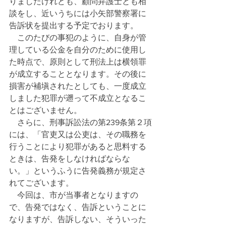
りましたけれども、顧問弁護士とも相
談をし、近いうちには小矢部警察署に
告訴状を提出する予定でおります。
　このたびの事犯のように、自身が管
理している公金を自分のために使用し
た時点で、原則として刑法上は横領罪
が成立することとなります。その後に
損害が補塡されたとしても、一度成立
しました犯罪が遡って不成立となるこ
とはございません。
　さらに、刑事訴訟法の第239条第２項
には、「官吏又は公吏は、その職務を
行うことにより犯罪があると思料する
ときは、告発をしなければならな
い。」というふうに告発義務が規定さ
れてございます。
　今回は、市が当事者となりますの
で、告発ではなく、告訴ということに
なりますが、告訴しない、そういった