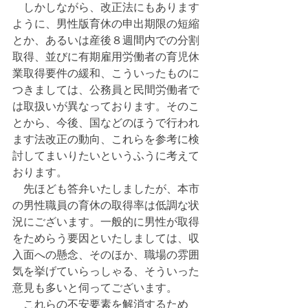
　しかしながら、改正法にもあります
ように、男性版育休の申出期限の短縮
とか、あるいは産後８週間内での分割
取得、並びに有期雇用労働者の育児休
業取得要件の緩和、こういったものに
つきましては、公務員と民間労働者で
は取扱いが異なっております。そのこ
とから、今後、国などのほうで行われ
ます法改正の動向、これらを参考に検
討してまいりたいというふうに考えて
おります。
　先ほども答弁いたしましたが、本市
の男性職員の育休の取得率は低調な状
況にございます。一般的に男性が取得
をためらう要因といたしましては、収
入面への懸念、そのほか、職場の雰囲
気を挙げていらっしゃる、そういった
意見も多いと伺ってございます。
　これらの不安要素を解消するため