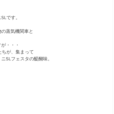
SLです。
、
物の蒸気機関車と
すが・・・
たちが、集まって
ニSLフェスタの醍醐味。