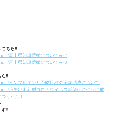
こちら!!
u.net/post/富山県知事選挙についてvol-1
u.net/post/富山県知事選挙についてvol2
!!
boru.net/post/インフルエンザ予防接種の全額助成について
oboru.net/post/小矢部市新型コロナウイルス感染症に伴う助成
につくった！
-
!!