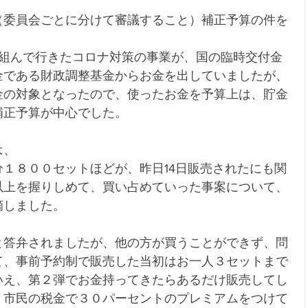
（委員会ごとに分けて審議すること）補正予算の件を
り組んで行きたコロナ対策の事業が、国の臨時交付金
金である財政調整基金からお金を出していましたが、
金の対象となったので、使ったお金を予算上は、貯金
補正予算が中心でした。
は、
１８００セットほどが、昨日14日販売されたにも関
以上を握りしめて、買い占めていった事案について、
摘しました。
と答弁されましたが、他の方が買うことができず、問
て、事前予約制で販売した当初はお一人３セットまで
いえ、第２弾でお金持ってきたらあるだけ販売してし
。市民の税金で３０パーセントのプレミアムをつけて