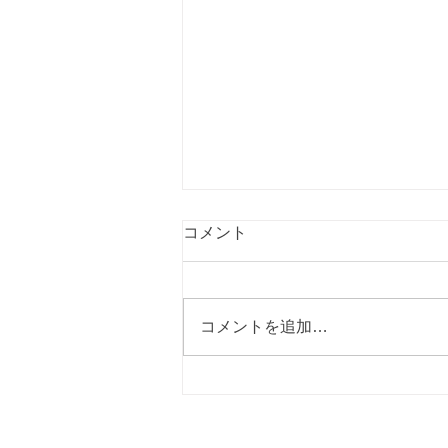
コメント
コメントを追加…
小矢部市議会議員選挙３期目
しました!!