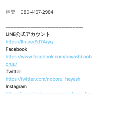
林登：080-4167-2984
--------------------------------------------------
LINE公式アカウント 
https://lin.ee/Sd7Aryg
Facebook　
https://www.facebook.com/hayashi.nob
oruu/
Twitter　
https://twitter.com/noboru_hayashi
Instagram　
https://www.instagram.com/noboru_hay
ashi/
---------------------------------------------------
みなさんの声聞かせてください。 
林登へのメッセージを募集していま
す。
info@hayasinoboru.net
　までメールく