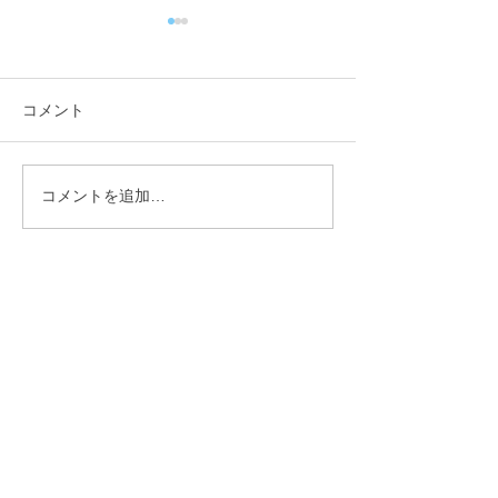
コメント
コメントを追加…
【行政視察】愛媛県西予
【行政視察】愛
市_オフィス改革の取組み
市_伊予市版地
について_小矢部市議会総
核としたアドボ
務産業建設常任委員会 _
視の持続可能な
林登
流地域づくりに
矢部市議会総務
常任委員会 _林