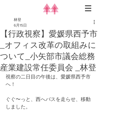
林登
6月15日
【行政視察】愛媛県西予市
_オフィス改革の取組みに
ついて_小矢部市議会総務
産業建設常任委員会 _林登
視察の二日目の午後は、愛媛県西予市
へ！
ぐぐ〜っと、西へバスを走らせ、移動
しました。