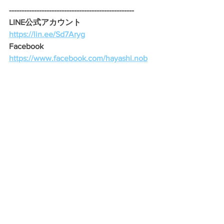
--------------------------------------------------
LINE公式アカウント 
https://lin.ee/Sd7Aryg
Facebook　
https://www.facebook.com/hayashi.nob
oruu/
Twitter　
https://twitter.com/noboru_hayashi
Instagram　
https://www.instagram.com/noboru_hay
ashi/
---------------------------------------------------
みなさんの声聞かせてください。
林登へのメッセージを募集していま
す。
info@hayasinoboru.net
　までメールく
ださい。
気軽に要望・質問・疑問なんでも大丈